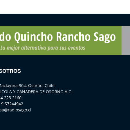
SOTROS
Mackenna 904, Osorno, Chile
ICOLA Y GANADERA DE OSORNO A.G.
64 223 2160
 9 57244942
sa@radiosago.cl