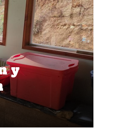
n y
n