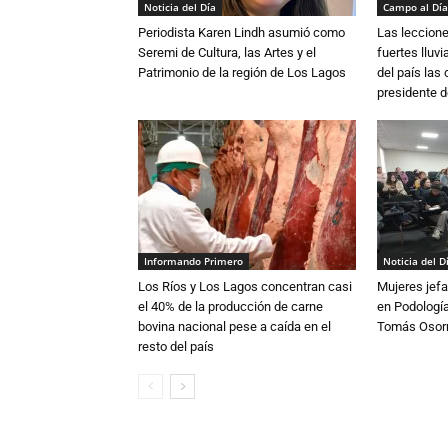
Noticia del Día
Campo al Día
Periodista Karen Lindh asumió como
Las leccione
Seremi de Cultura, las Artes y el
fuertes lluv
Patrimonio de la región de Los Lagos
del país las
presidente d
Informando Primero
Noticia del D
Los Ríos y Los Lagos concentran casi
Mujeres jefa
el 40% de la producción de carne
en Podología
bovina nacional pese a caída en el
Tomás Osor
resto del país