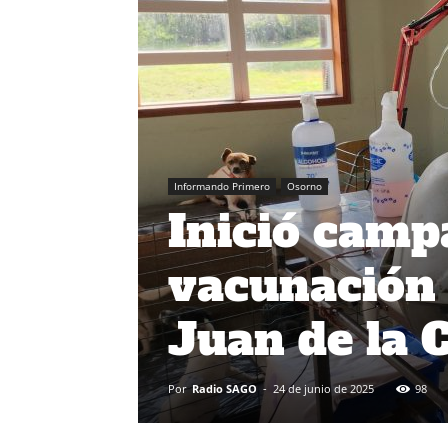
Informando Primero
Osorno
Inició campa
vacunación
Juan de la 
Por
Radio SAGO
-
24 de junio de 2025
98