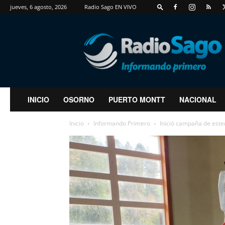
jueves, 6 agosto, 2026
Radio Sago EN VIVO
RadioSago
INICIO
OSORNO
PUERTO MONTT
NACIONAL
Inicio
Informando Primero
Inició campaña de ester