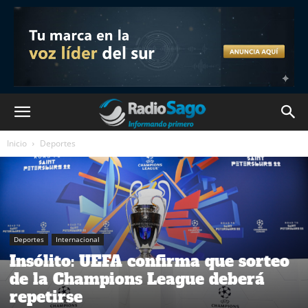
Inicio
Deportes
Deportes
Internacional
Insólito: UEFA confirma que sorteo
de la Champions League deberá
repetirse