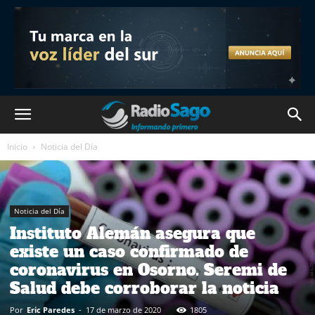
Inicio
Noticia del Día
Noticia del Día
Instituto Alemán asegura que
existe un caso confirmado de
coronavirus en Osorno. Seremi de
Salud debe corroborar la noticia
Por
Eric Paredes
-
17 de marzo de 2020
1805