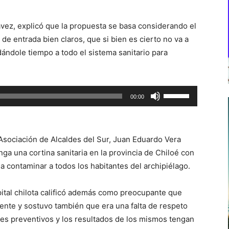
ávez, explicó que la propuesta se basa considerando el
de entrada bien claros, que si bien es cierto no va a
dándole tiempo a todo el sistema sanitario para
Utiliza
00:00
las
teclas
de
 Asociación de Alcaldes del Sur, Juan Eduardo Vera
flecha
ga una cortina sanitaria en la provincia de Chiloé con
arriba/abajo
da contaminar a todos los habitantes del archipiélago.
para
aumentar
pital chilota calificó además como preocupante que
o
ente y sostuvo también que era una falta de respeto
disminuir
es preventivos y los resultados de los mismos tengan
el