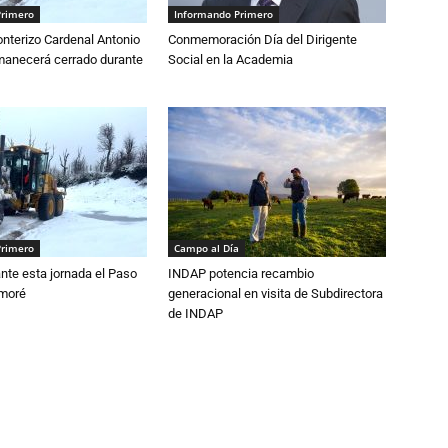
Primero
Informando Primero
nterizo Cardenal Antonio
Conmemoración Día del Dirigente
anecerá cerrado durante
Social en la Academia
Primero
Campo al Día
nte esta jornada el Paso
INDAP potencia recambio
amoré
generacional en visita de Subdirectora
de INDAP