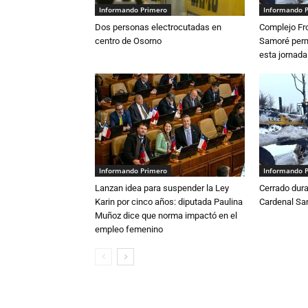
Informando Primero
Informando 
Dos personas electrocutadas en
Complejo Fro
centro de Osorno
Samoré perm
esta jornada
Informando Primero
Informando 
Lanzan idea para suspender la Ley
Cerrado dura
Karin por cinco años: diputada Paulina
Cardenal S
Muñoz dice que norma impactó en el
empleo femenino