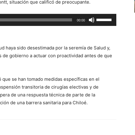
ntt, situación que calificó de preocupante.
volumen.
Utiliza
00:00
las
teclas
de
tud haya sido desestimada por la seremía de Salud y,
flecha
s de gobierno a actuar con proactividad antes de que
arriba/abajo
para
aumentar
có que se han tomado medidas específicas en el
o
uspensión transitoria de cirugías electivas y de
disminuir
spera de una respuesta técnica de parte de la
el
ción de una barrera sanitaria para Chiloé.
volumen.