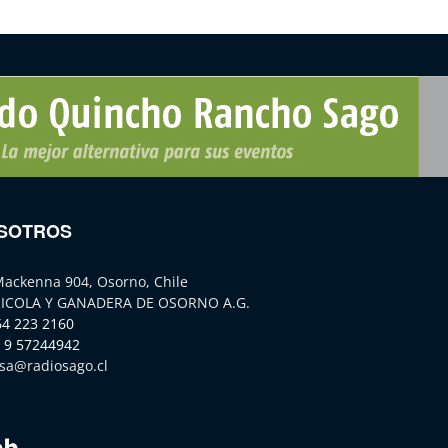
SOTROS
Mackenna 904, Osorno, Chile
ICOLA Y GANADERA DE OSORNO A.G.
64 223 2160
 9 57244942
sa@radiosago.cl