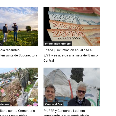
IA
Informando Primero
cia recambio
IPC de julio: Inflación anual cae al
 en visita de Subdirectora
3,5% y se acerca a la meta del Banco
Central
Primero
Campo al Día
tario contra Cementerio
ProREP y Consorcio Lechero
Puerto Montt: piden
impulsarán la sustentabilidad y