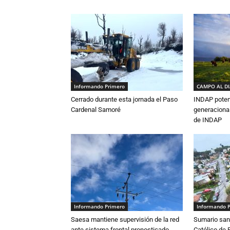
Informando Primero
CAMPO AL D
Cerrado durante esta jornada el Paso
INDAP poten
Cardenal Samoré
generacional
de INDAP
Informando Primero
Informando 
Saesa mantiene supervisión de la red
Sumario sani
ante sistema frontal pronosticado
Católico de 