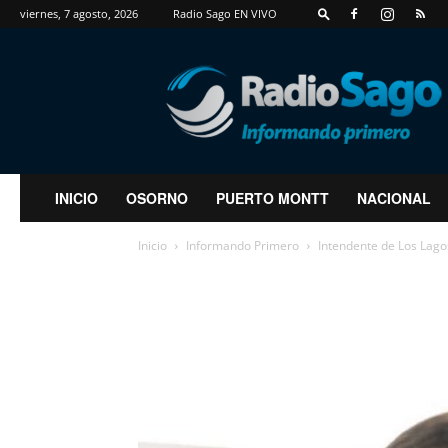
viernes, 7 agosto, 2026
Radio Sago EN VIVO
RadioSago
INICIO
OSORNO
PUERTO MONTT
NACIONAL
Inicio
Informando Primero
Intendente de Los Lago