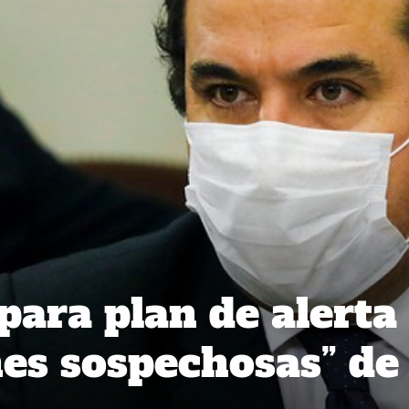
para plan de alerta
nes sospechosas” de