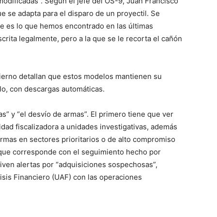
modificadas”. Según el jefe del OS-9, Juan Francisco
e se adapta para el disparo de un proyectil. Se
ue es lo que hemos encontrado en las últimas
scrita legalmente, pero a la que se le recorta el cañón
ierno detallan que estos modelos mantienen su
lo, con descargas automáticas.
s” y “el desvío de armas”. El primero tiene que ver
idad fiscalizadora a unidades investigativas, además
armas en sectores prioritarios o de alto compromiso
”, que corresponde con el seguimiento hecho por
tiven alertas por “adquisiciones sospechosas”,
sis Financiero (UAF) con las operaciones