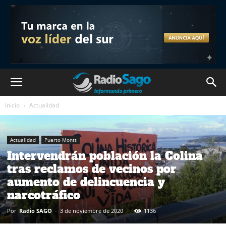
Inicio
Actualidad
Actualidad
Puerto Montt
Intervendrán población la Colina
tras reclamos de vecinos por
aumento de delincuencia y
narcotráfico
Por
Radio SAGO
-
3 de noviembre de 2020
1136