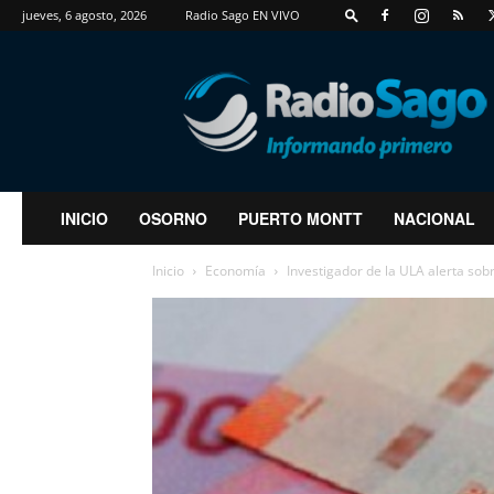
jueves, 6 agosto, 2026
Radio Sago EN VIVO
RadioSago
INICIO
OSORNO
PUERTO MONTT
NACIONAL
Inicio
Economía
Investigador de la ULA alerta sobre