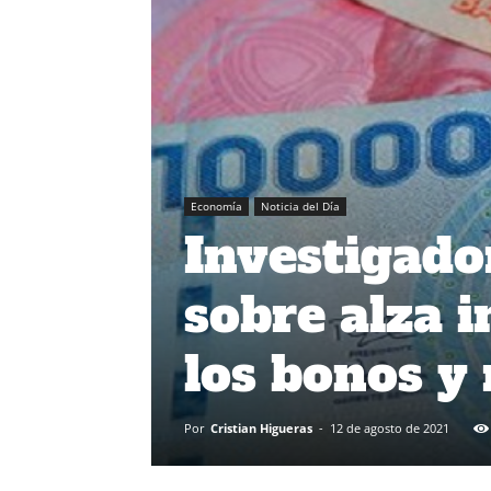
Economía
Noticia del Día
Investigado
sobre alza i
los bonos y 
Por
Cristian Higueras
-
12 de agosto de 2021