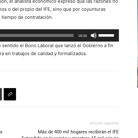
para
ión, el analista económico expresó que las razones no
teclas
aumentar
os o del propio del IFE, sino que por coyunturas
de
o
l tiempo de contratación.
flecha
disminuir
arriba/abajo
el
Utiliza
00:00
para
volumen.
las
aumentar
e sentido el Bono Laboral que lanzó el Gobierno a fin
teclas
o
ra en trabajos de calidad y formalizados.
de
disminuir
flecha
el
arriba/abajo
volumen.
para
aumentar
o
disminuir
el
volumen.
Artículo siguiente
os
Más de 400 mil hogares recibirán el IFE