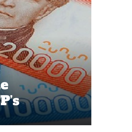
de
P’s