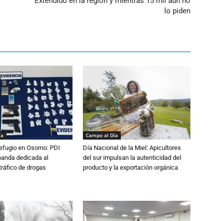
Extendido en la región y mientras 15 mil aún no
lo piden
ía
Campo al Día
efugio en Osorno: PDI
Día Nacional de la Miel: Apicultores
banda dedicada al
del sur impulsan la autenticidad del
tráfico de drogas
producto y la exportación orgánica