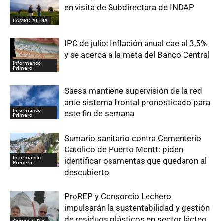
en visita de Subdirectora de INDAP
CAMPO AL DIA
IPC de julio: Inflación anual cae al 3,5%
y se acerca a la meta del Banco Central
Informando
Primero
Saesa mantiene supervisión de la red
ante sistema frontal pronosticado para
Informando
este fin de semana
Primero
Sumario sanitario contra Cementerio
Católico de Puerto Montt: piden
Informando
identificar osamentas que quedaron al
Primero
descubierto
ProREP y Consorcio Lechero
impulsarán la sustentabilidad y gestión
de residuos plásticos en sector lácteo
Campo al Día