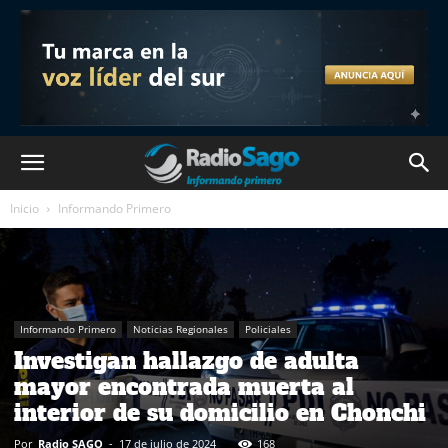
Inicio
Informando Primero
Informando Primero
Noticias Regionales
Policiales
Investigan hallazgo de adulta
mayor encontrada muerta al
interior de su domicilio en Chonchi
Por
Radio SAGO
-
17 de julio de 2024
168