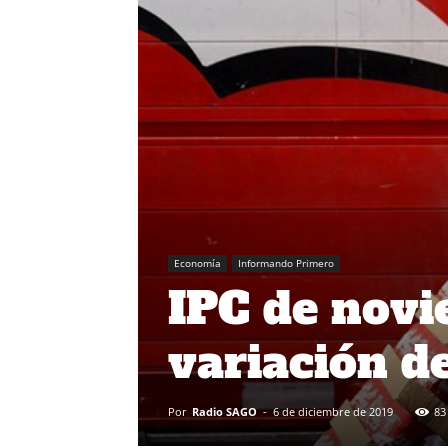
Economía
Informando Primero
IPC de nov
variación d
Por
Radio SAGO
-
6 de diciembre de 2019
83