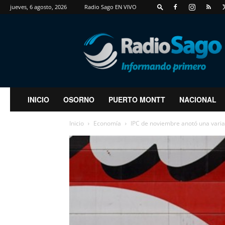
jueves, 6 agosto, 2026
Radio Sago EN VIVO
RadioSago
INICIO
OSORNO
PUERTO MONTT
NACIONAL
Inicio
Economía
IPC de noviembre anotó una varia