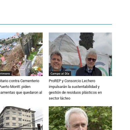
Primero
Campo al Día
tario contra Cementerio
ProREP y Consorcio Lechero
Puerto Montt: piden
impulsarán la sustentabilidad y
osamentas que quedaron al
gestión de residuos plásticos en
sector lácteo