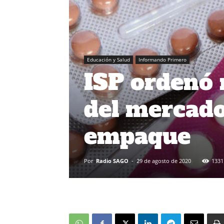
Educación y Salud
Informando Primero
ISP ordenó 
del mercado
empaque
Por
Radio SAGO
-
29 de agosto de 2020
1331