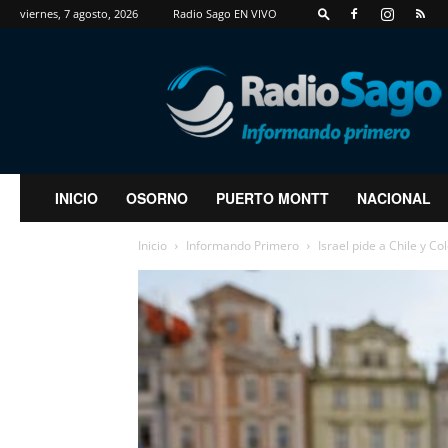
viernes, 7 agosto, 2026
Radio Sago EN VIVO
RadioSago
INICIO
OSORNO
PUERTO MONTT
NACIONAL
Inicio
Informando Primero
Israel pide a Chile y C