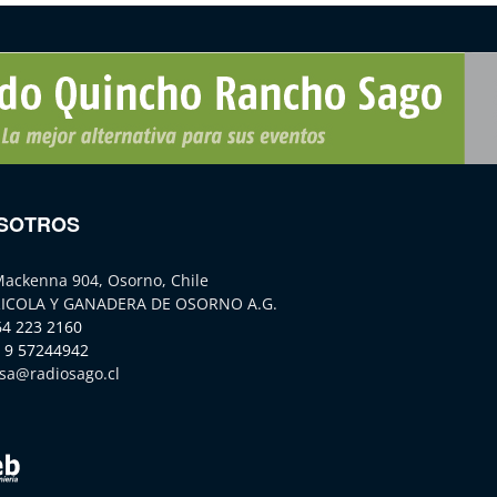
SOTROS
Mackenna 904, Osorno, Chile
ICOLA Y GANADERA DE OSORNO A.G.
64 223 2160
 9 57244942
sa@radiosago.cl