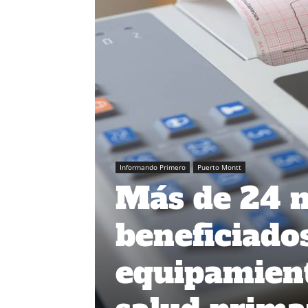
Informando Primero
Puerto Montt
Más de 24 m
beneficiado
equipamient