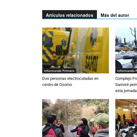
Artículos relacionados
Más del autor
Informando Primero
Informando 
Dos personas electrocutadas en
Complejo Fro
centro de Osorno
Samoré perm
esta jornada