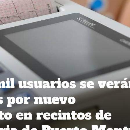
il usuarios se ver
s por nuevo
o en recintos de