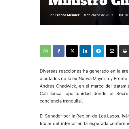
Ministro C
Por
Franco Méndez
-
8 de enero de 2019
30
Diversas reacciones ha generado en la aren
diputados de la ex Nueva Mayoría y Frente Am
Andrés Chadwick, en el marco del tratami
Catrillanca, oportunidad donde el Secr
conciencia tranquila”.
El Senador por la Región de Los Lagos, Ivá
titular del interior en la esperada confere