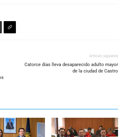
disminuir
el
volumen.
Artículo siguiente
Catorce días lleva desaparecido adulto mayor
de la ciudad de Castro
os