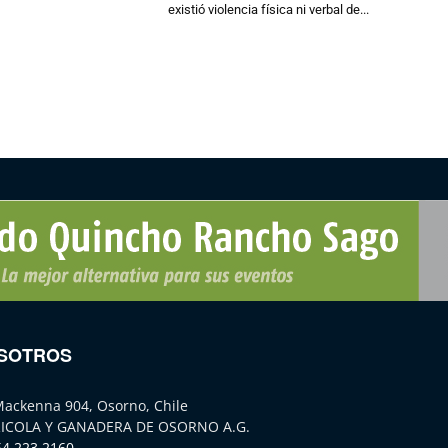
existió violencia física ni verbal de...
SOTROS
Mackenna 904, Osorno, Chile
ICOLA Y GANADERA DE OSORNO A.G.
64 223 2160