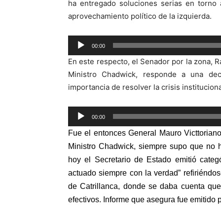
ha entregado soluciones serias en torno
aprovechamiento político de la izquierda.
Reproductor
00:00
de
En este respecto, el Senador por la zona, Ra
audio
Ministro Chadwick, responde a una deci
importancia de resolver la crisis institucio
Reproductor
00:00
de
Fue el entonces General Mauro Victtoriano,
audio
Ministro Chadwick,
siempre supo que no 
hoy el Secretario de Estado emitió categ
actuado siempre con la verdad” refiriéndos
de Catrillanca, donde se daba cuenta que
efectivos. Informe que asegura fue emitido 