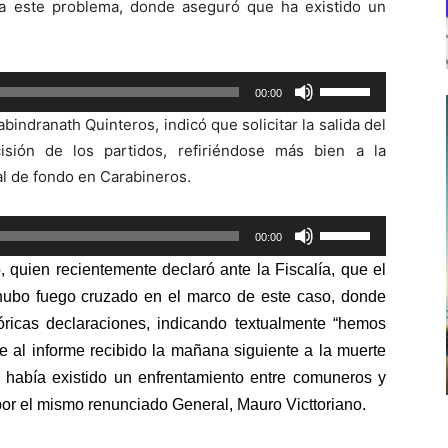
 a este problema, donde aseguró que ha existido un
Utiliza
00:00
las
bindranath Quinteros, indicó que solicitar la salida del
teclas
sión de los partidos, refiriéndose más bien a la
de
nal de fondo en Carabineros.
flecha
arriba/abajo
Utiliza
00:00
para
las
aumentar
 quien recientemente declaró ante la Fiscalía, que el
teclas
o
hubo fuego cruzado
en el marco de este caso, donde
de
disminuir
óricas declaraciones, indicando textualmente “hemos
flecha
el
e al informe recibido la mañana siguiente a la muerte
arriba/abajo
volumen.
 había existido un enfrentamiento entre comuneros y
para
por el mismo renunciado General, Mauro Victtoriano.
aumentar
o