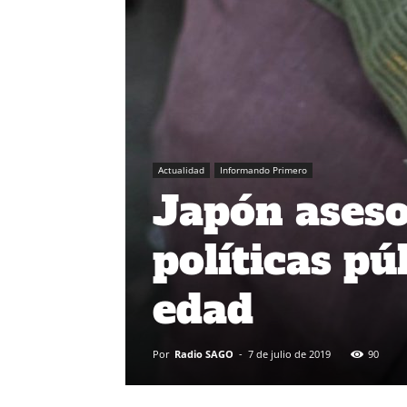
Actualidad
Informando Primero
Japón aseso
políticas pú
edad
Por
Radio SAGO
-
7 de julio de 2019
90