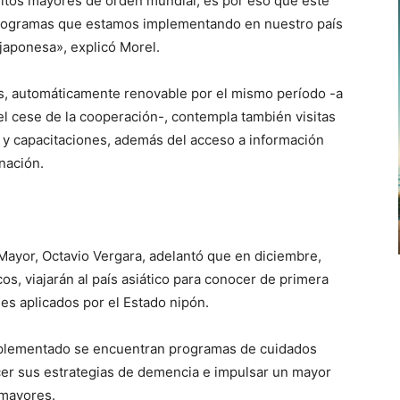
dultos mayores de orden mundial, es por eso que este
 programas que estamos implementando en nuestro país
 japonesa», explicó Morel.
os, automáticamente renovable por el mismo período -a
el cese de la cooperación-, contempla también visitas
os y capacitaciones, además del acceso a información
nación.
o Mayor, Octavio Vergara, adelantó que en diciembre,
cos, viajarán al país asiático para conocer de primera
nes aplicados por el Estado nipón.
mplementado se encuentran programas de cuidados
ocer sus estrategias de demencia e impulsar un mayor
 mayores.