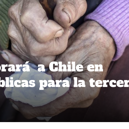
rará a Chile en
blicas para la terce