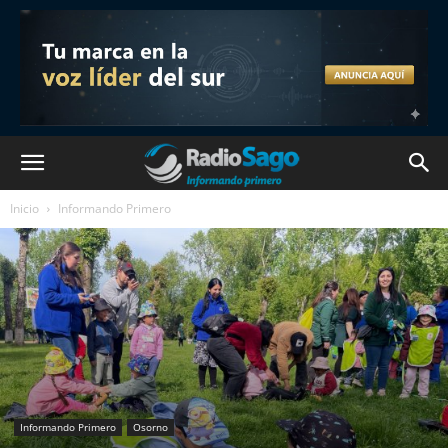
Inicio
Informando Primero
Informando Primero
Osorno