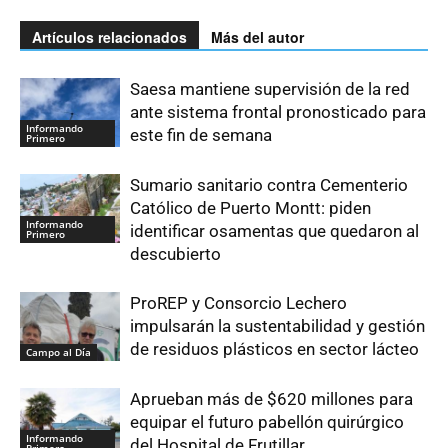
Artículos relacionados
Más del autor
Saesa mantiene supervisión de la red
ante sistema frontal pronosticado para
Informando
este fin de semana
Primero
Sumario sanitario contra Cementerio
Católico de Puerto Montt: piden
Informando
identificar osamentas que quedaron al
Primero
descubierto
ProREP y Consorcio Lechero
impulsarán la sustentabilidad y gestión
de residuos plásticos en sector lácteo
Campo al Día
Aprueban más de $620 millones para
equipar el futuro pabellón quirúrgico
Informando
del Hospital de Frutillar
Primero