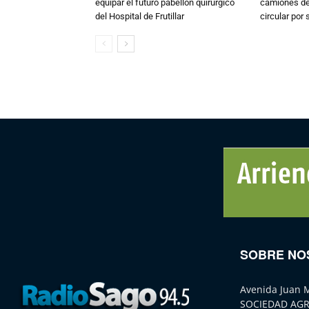
equipar el futuro pabellón quirúrgico
camiones de 
del Hospital de Frutillar
circular por
SOBRE NO
Avenida Juan 
SOCIEDAD AGR