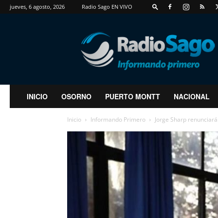
jueves, 6 agosto, 2026
Radio Sago EN VIVO
RadioSago
INICIO
OSORNO
PUERTO MONTT
NACIONAL
Inicio
Informando Primero
Jorge Sharp renunciará 