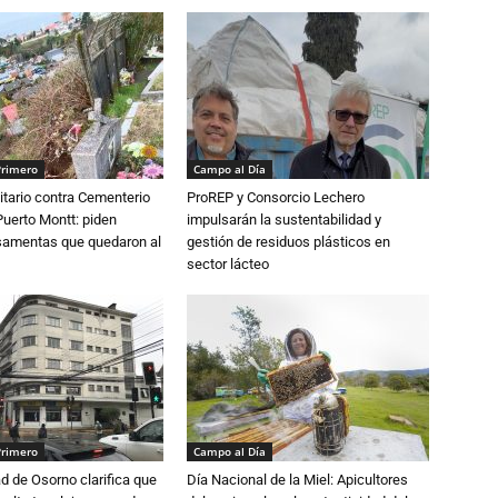
Primero
Campo al Día
tario contra Cementerio
ProREP y Consorcio Lechero
Puerto Montt: piden
impulsarán la sustentabilidad y
osamentas que quedaron al
gestión de residuos plásticos en
sector lácteo
Primero
Campo al Día
d de Osorno clarifica que
Día Nacional de la Miel: Apicultores