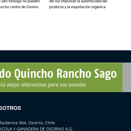
alto tonelaje no pueden
del sur impulsan la autenticidad del
 sector centro de Osorno
producto y la exportación orgánica
SOTROS
Mackenna 904, Osorno, Chile
ICOLA Y GANADERA DE OSORNO A.G.