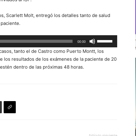
, Scarlett Molt, entregó los detalles tanto de salud
 paciente.
Utiliza
00:00
las
asos, tanto el de Castro como Puerto Montt, los
teclas
ue los resultados de los exámenes de la paciente de 20
de
, estén dentro de las próximas 48 horas.
flecha
arriba/abajo
para
aumentar
o
disminuir
el
volumen.
Artículo siguiente