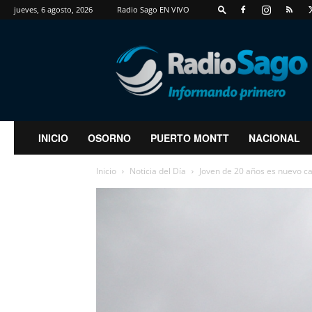
jueves, 6 agosto, 2026
Radio Sago EN VIVO
RadioSago
INICIO
OSORNO
PUERTO MONTT
NACIONAL
Inicio
Noticia del Día
Joven de 20 años es nuevo c