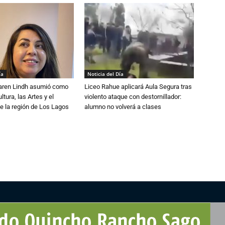
ía
Noticia del Día
Karen Lindh asumió como
Liceo Rahue aplicará Aula Segura tras
tura, las Artes y el
violento ataque con destornillador:
e la región de Los Lagos
alumno no volverá a clases