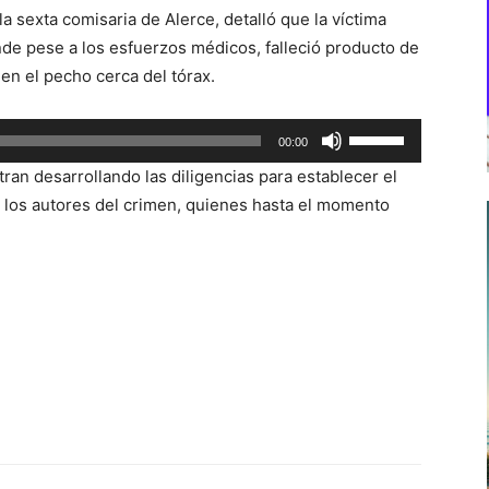
a sexta comisaria de Alerce, detalló que la víctima
nde pese a los esfuerzos médicos, falleció producto de
en el pecho cerca del tórax.
Utiliza
00:00
las
an desarrollando las diligencias para establecer el
teclas
e los autores del crimen, quienes hasta el momento
de
flecha
arriba/abajo
para
aumentar
o
disminuir
el
volumen.