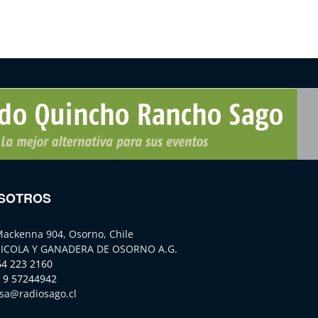
SOTROS
Mackenna 904, Osorno, Chile
ICOLA Y GANADERA DE OSORNO A.G.
64 223 2160
 9 57244942
sa@radiosago.cl