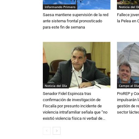
Informando Primero
Noticia del D
Saesa mantiene supervisión de la red
Fallece jove
ante sistema frontal pronosticado
la Pelea en 
para este fin de semana
Noticia del Día
Campo al Día
Senador Fidel Espinoza tras
ProREP y Co
confirmación de investigación de
impulsarán l
Fiscalía por presunto incidente de
gestión de r
violencia intrafamiliar señala que “no
sector lácte
existió violencia física ni verbal de...