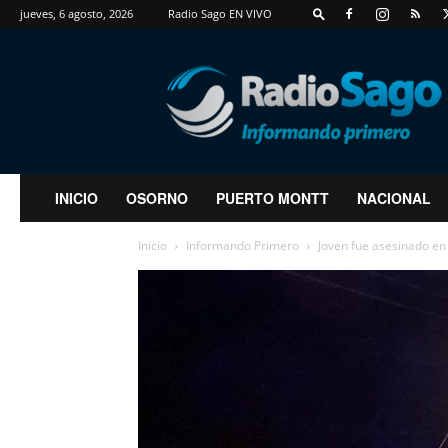
jueves, 6 agosto, 2026
Radio Sago EN VIVO
RadioSago
INICIO
OSORNO
PUERTO MONTT
NACIONAL
Inicio
Informando Primero
Joven fue asesinado en