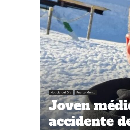
Noticia del Día
Puerto Montt
Joven médic
accidente de