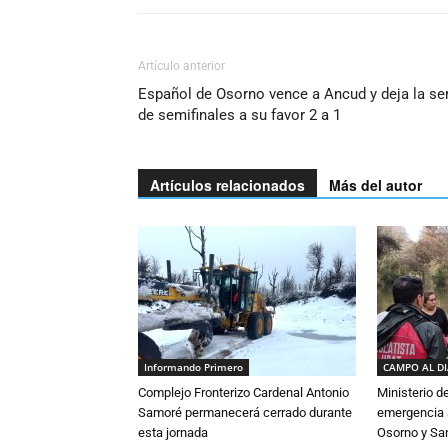
Artículo anterior
Español de Osorno vence a Ancud y deja la se
de semifinales a su favor 2 a 1
Artículos relacionados
Más del autor
Informando Primero
CAMPO AL D
Complejo Fronterizo Cardenal Antonio
Ministerio d
Samoré permanecerá cerrado durante
emergencia a
esta jornada
Osorno y Sa