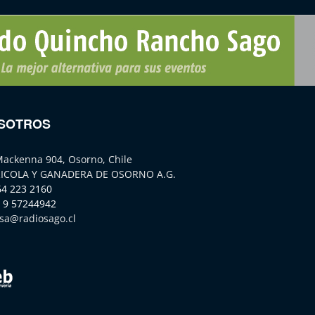
SOTROS
Mackenna 904, Osorno, Chile
ICOLA Y GANADERA DE OSORNO A.G.
64 223 2160
 9 57244942
sa@radiosago.cl