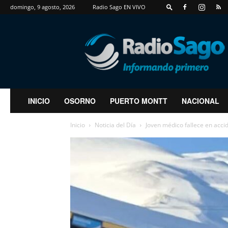
domingo, 9 agosto, 2026
Radio Sago EN VIVO
RadioSago
INICIO
OSORNO
PUERTO MONTT
NACIONAL
Inicio
Noticia del Día
Joven médico fallece en accid