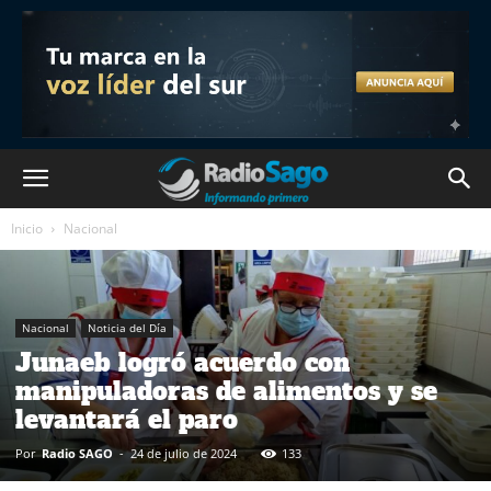
Inicio
Nacional
Nacional
Noticia del Día
Junaeb logró acuerdo con
manipuladoras de alimentos y se
levantará el paro
Por
Radio SAGO
-
24 de julio de 2024
133