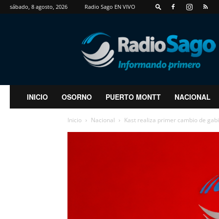
sábado, 8 agosto, 2026
Radio Sago EN VIVO
RadioSago
INICIO
OSORNO
PUERTO MONTT
NACIONAL
Inicio
Nacional
Kast realiza primer cambio de gabi