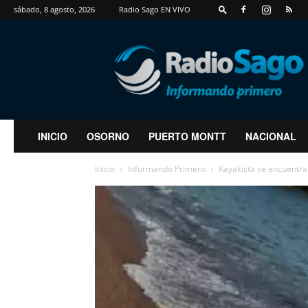
sábado, 8 agosto, 2026
Radio Sago EN VIVO
RadioSago
INICIO
OSORNO
PUERTO MONTT
NACIONAL
Inicio
Informando Primero
Kayakista se encuentra 