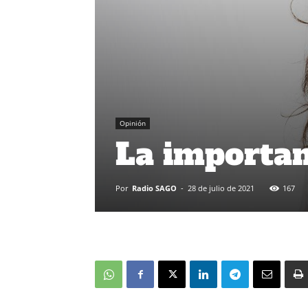
Opinión
La importan
Por
Radio SAGO
-
28 de julio de 2021
167