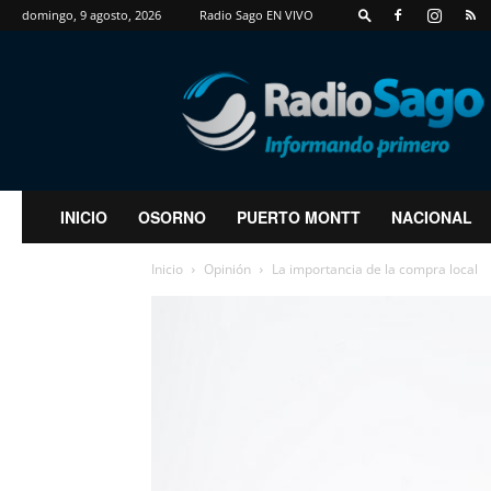
domingo, 9 agosto, 2026
Radio Sago EN VIVO
RadioSago
INICIO
OSORNO
PUERTO MONTT
NACIONAL
Inicio
Opinión
La importancia de la compra local