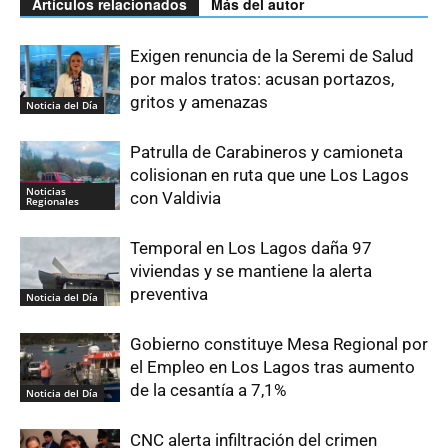
Artículos relacionados
Más del autor
Exigen renuncia de la Seremi de Salud
por malos tratos: acusan portazos,
gritos y amenazas
Noticia del Día
Patrulla de Carabineros y camioneta
colisionan en ruta que une Los Lagos
Noticias
con Valdivia
Regionales
Temporal en Los Lagos daña 97
viviendas y se mantiene la alerta
preventiva
Noticia del Día
Gobierno constituye Mesa Regional por
el Empleo en Los Lagos tras aumento
de la cesantía a 7,1%
Noticia del Día
CNC alerta infiltración del crimen