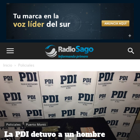
Inicio
Policiales
Policiales
Puerto Montt
La PDI detuvo a un hombre