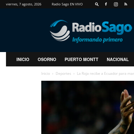
viernes, 7 agosto, 2026
Radio Sago EN VIVO
RadioSago
INICIO
OSORNO
PUERTO MONTT
NACIONAL
Inicio
Deportes
La Roja recibe a Ecuador para mant