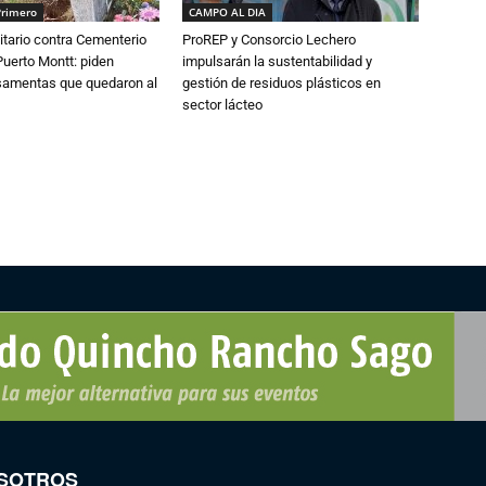
Primero
CAMPO AL DIA
tario contra Cementerio
ProREP y Consorcio Lechero
Puerto Montt: piden
impulsarán la sustentabilidad y
osamentas que quedaron al
gestión de residuos plásticos en
sector lácteo
SOTROS