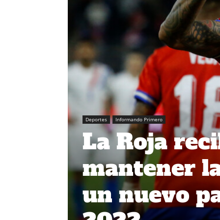
Deportes
Informando Primero
La Roja rec
mantener la
un nuevo p