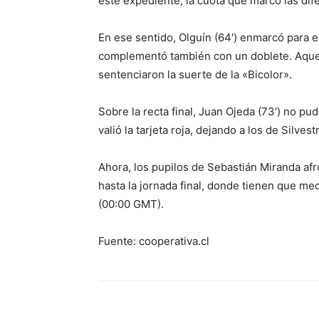
este expediente, la cuota que marcó las dife
En ese sentido, Olguín (64′) enmarcó para e
complementó también con un doblete. Aquel
sentenciaron la suerte de la «Bicolor».
Sobre la recta final, Juan Ojeda (73′) no pu
valió la tarjeta roja, dejando a los de Silves
Ahora, los pupilos de Sebastián Miranda afr
hasta la jornada final, donde tienen que med
(00:00 GMT).
Fuente: cooperativa.cl