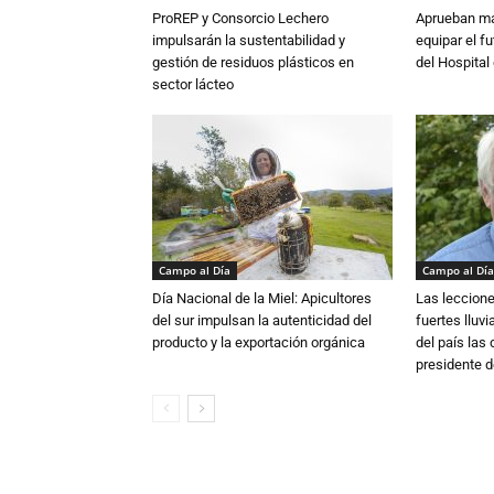
ProREP y Consorcio Lechero
Aprueban má
impulsarán la sustentabilidad y
equipar el fu
gestión de residuos plásticos en
del Hospital 
sector lácteo
Campo al Día
Campo al Día
Día Nacional de la Miel: Apicultores
Las leccione
del sur impulsan la autenticidad del
fuertes lluv
producto y la exportación orgánica
del país las
presidente d