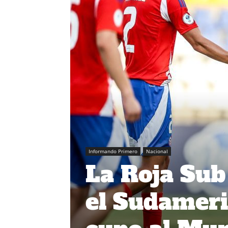
Informando Primero
Nacional
La Roja Sub
el Sudameri