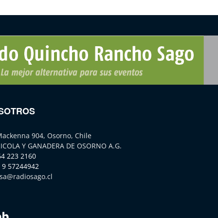
SOTROS
Mackenna 904, Osorno, Chile
ICOLA Y GANADERA DE OSORNO A.G.
64 223 2160
 9 57244942
sa@radiosago.cl