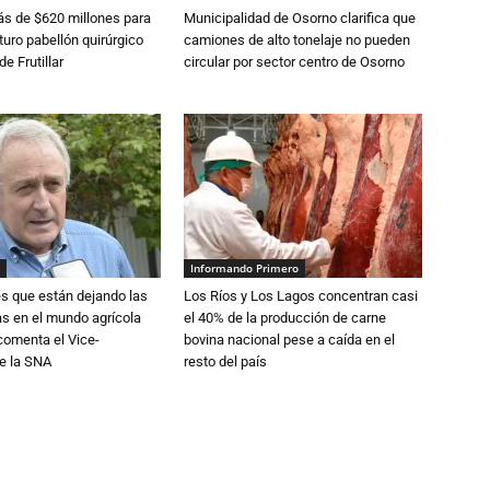
s de $620 millones para
Municipalidad de Osorno clarifica que
turo pabellón quirúrgico
camiones de alto tonelaje no pueden
de Frutillar
circular por sector centro de Osorno
Informando Primero
s que están dejando las
Los Ríos y Los Lagos concentran casi
ias en el mundo agrícola
el 40% de la producción de carne
 comenta el Vice-
bovina nacional pese a caída en el
e la SNA
resto del país