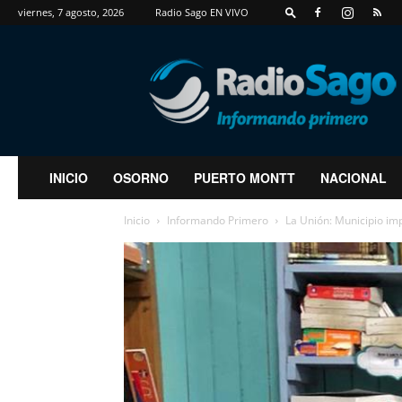
viernes, 7 agosto, 2026
Radio Sago EN VIVO
RadioSago
INICIO
OSORNO
PUERTO MONTT
NACIONAL
Inicio
Informando Primero
La Unión: Municipio imp