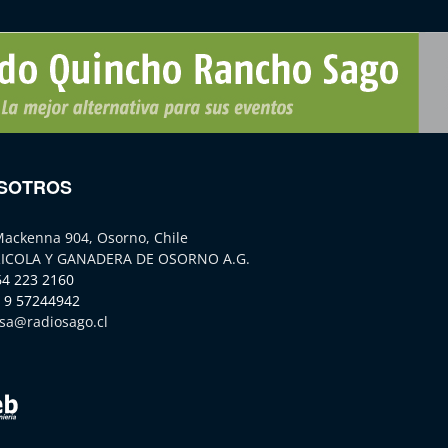
SOTROS
Mackenna 904, Osorno, Chile
ICOLA Y GANADERA DE OSORNO A.G.
64 223 2160
 9 57244942
sa@radiosago.cl