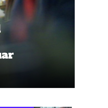
l
uar