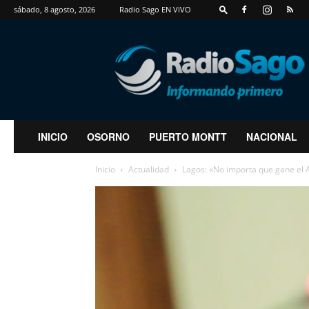
sábado, 8 agosto, 2026
Radio Sago EN VIVO
RadioSago
INICIO
OSORNO
PUERTO MONTT
NACIONAL
Inicio
Actualidad
Lagos: «No importa que gane el A