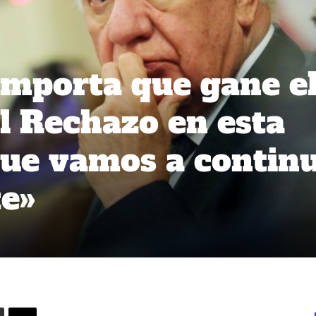
importa que gane e
l Rechazo en esta
que vamos a contin
te»