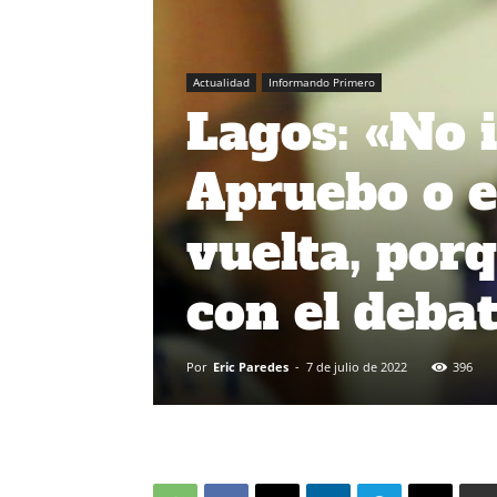
Actualidad
Informando Primero
Lagos: «No 
Apruebo o e
vuelta, por
con el deba
Por
Eric Paredes
-
7 de julio de 2022
396