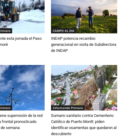
Primero
CAMPO AL DIA
nte esta jornada el Paso
INDAP potencia recambio
amoré
generacional en visita de Subdirectora
de INDAP
Primero
Informando Primero
ne supervisión de la red
Sumario sanitario contra Cementerio
 frontal pronosticado
Católico de Puerto Montt: piden
n de semana
identificar osamentas que quedaron al
descubierto