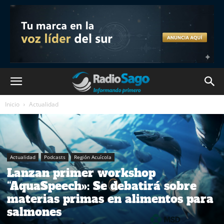
Inicio
Actualidad
Actualidad
Podcasts
Región Acuícola
Lanzan primer workshop
“AquaSpeech»: Se debatirá sobre
materias primas en alimentos para
salmones