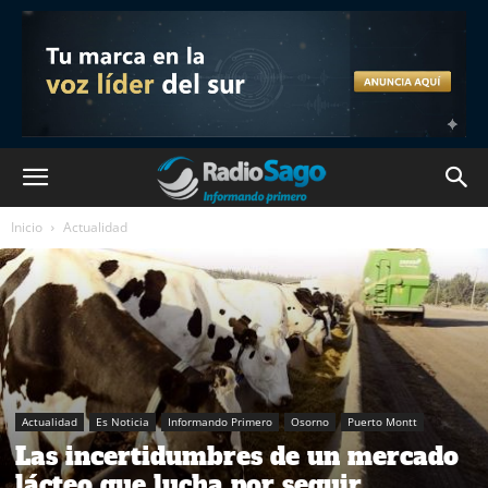
Inicio
Actualidad
Actualidad
Es Noticia
Informando Primero
Osorno
Puerto Montt
Las incertidumbres de un mercado
lácteo que lucha por seguir