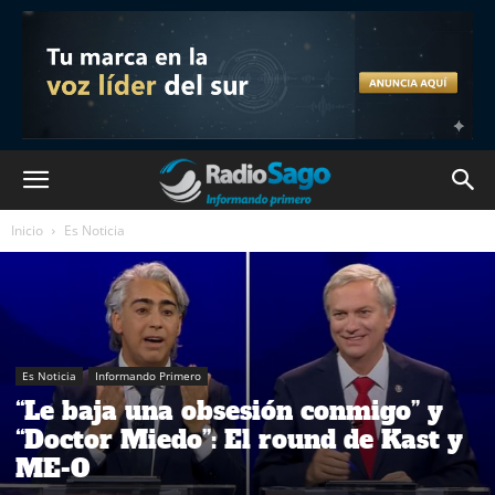
Inicio
Es Noticia
Es Noticia
Informando Primero
“Le baja una obsesión conmigo” y
“Doctor Miedo”: El round de Kast y
ME-O