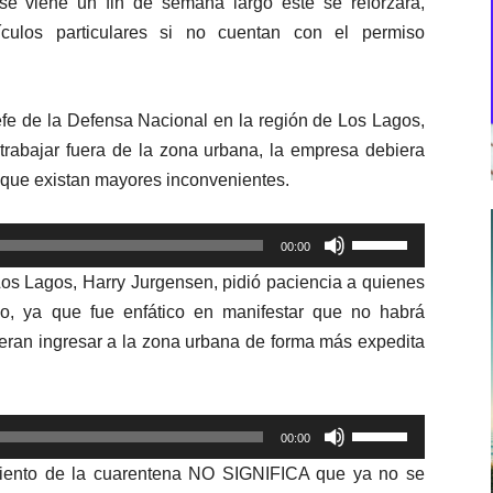
se viene un fin de semana largo este se reforzará,
culos particulares si no cuentan con el permiso
Jefe de la Defensa Nacional en la región de Los Lagos,
trabajar fuera de la zona urbana, la empresa debiera
o que existan mayores inconvenientes.
Utiliza
00:00
las
 Los Lagos, Harry Jurgensen, pidió paciencia a quienes
teclas
no, ya que fu
e
enfático en manifestar que no habrá
de
ieran ingresar a la zona urbana de forma más expedita
flecha
arriba/abajo
para
Utiliza
aumentar
00:00
las
o
miento de la cuarentena NO SIGNIFICA que ya no se
teclas