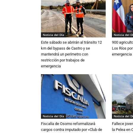
Noticia del Día
Noticia del D
Este sábado se abrirán al tránsito 12
900 agricult
km del bypass de Castro y se
Los Ríos por
mantendrá un perímetro con
emergencia 
restricción por trabajos de
emergencia
Noticia del Día
Noticia del D
Fiscalía de Osorno reformalizará
Fallece jove
cargos contra imputado por «Club de
la Pelea en 