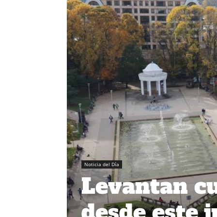
Noticia del Día
Levantan c
desde este j