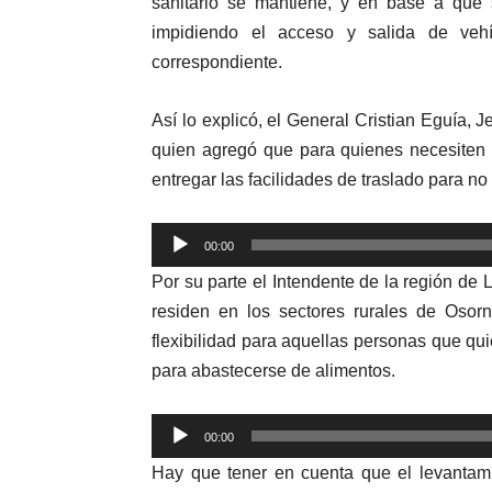
sanitario se mantiene, y en base a que 
impidiendo el acceso y salida de vehí
correspondiente.
Así lo explicó, el General Cristian Eguía, 
quien agregó que para quienes necesiten 
entregar las facilidades de traslado para n
Reproductor
00:00
de
Por su parte el Intendente de la región de
audio
residen en los sectores rurales de Osor
flexibilidad para aquellas personas que qu
para abastecerse de
alimentos
.
Reproductor
00:00
de
Hay que tener en cuenta que el levanta
audio