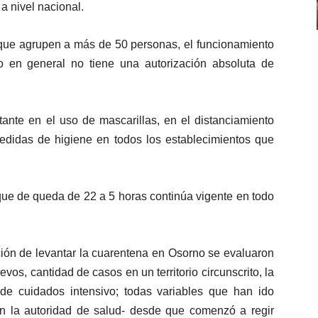
disminuir
a nivel nacional.
de
el
flecha
volumen.
 que agrupen a más de 50 personas, el funcionamiento
arriba/abajo
io en general no tiene una autorización absoluta de
para
aumentar
o
ante en el uso de mascarillas, en el distanciamiento
disminuir
 medidas de higiene en todos los establecimientos que
el
volumen.
que de queda de 22 a 5 horas continúa vigente en todo
ión de levantar la cuarentena en Osorno se evaluaron
evos, cantidad de casos en un territorio circunscrito, la
de cuidados intensivo; todas variables que han ido
n la autoridad de salud- desde que comenzó a regir