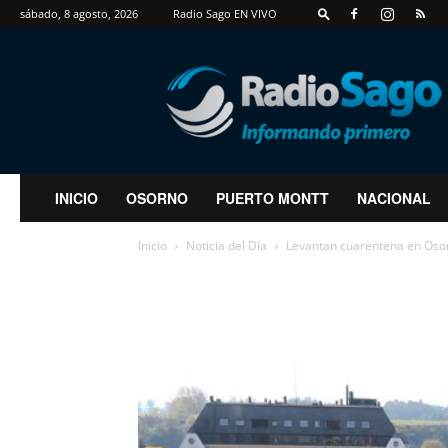
sábado, 8 agosto, 2026
Radio Sago EN VIVO
RadioSago
INICIO
OSORNO
PUERTO MONTT
NACIONAL
Inicio
Noticia del Día
Levantan cuarentena en Osorn