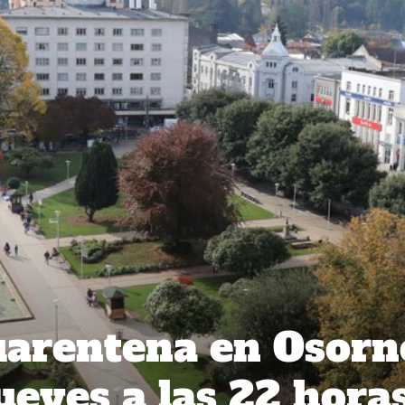
uarentena en Osorn
ueves a las 22 horas