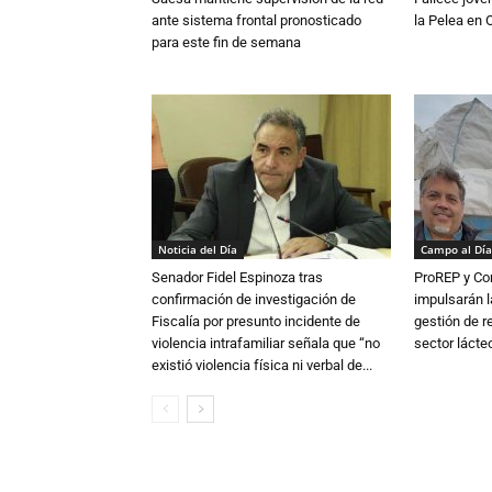
ante sistema frontal pronosticado
la Pelea en 
para este fin de semana
Noticia del Día
Campo al Día
Senador Fidel Espinoza tras
ProREP y Co
confirmación de investigación de
impulsarán l
Fiscalía por presunto incidente de
gestión de r
violencia intrafamiliar señala que “no
sector lácte
existió violencia física ni verbal de...