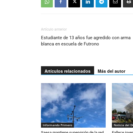
Artículo anterior
Estudiante de 13 años fue agredido con arma
blanca en escuela de Futrono
Artículos relacionados
Más del autor
Informando Primero
Noticia del D
Saesa mantiene supervisión de la red
Fallece jove