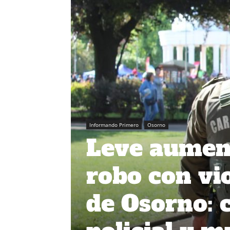
Informando Primero
Osorno
Leve aument
robo con vio
de Osorno: 