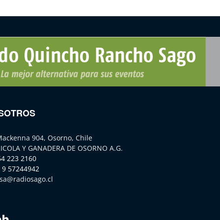
SOTROS
Mackenna 904, Osorno, Chile
ICOLA Y GANADERA DE OSORNO A.G.
64 223 2160
 9 57244942
sa@radiosago.cl