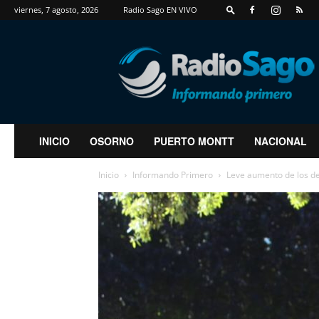
viernes, 7 agosto, 2026
Radio Sago EN VIVO
RadioSago
INICIO
OSORNO
PUERTO MONTT
NACIONAL
Inicio
Informando Primero
Leve aumento de los del