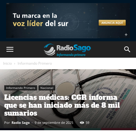
Inicio
Informando Primero
Informando Primero
Nacional
Licencias médicas: CGR informa
que se han iniciado más de 8 mil
sumarios
Por
Radio Sago
-
9 de septiembre de 2025
59