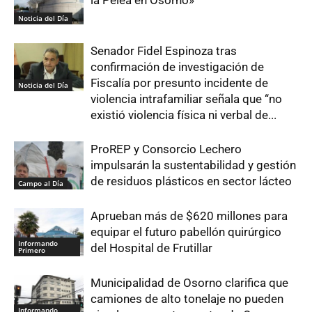
la Pelea en Osorno»
Noticia del Día
Senador Fidel Espinoza tras
confirmación de investigación de
Fiscalía por presunto incidente de
Noticia del Día
violencia intrafamiliar señala que “no
existió violencia física ni verbal de...
ProREP y Consorcio Lechero
impulsarán la sustentabilidad y gestión
de residuos plásticos en sector lácteo
Campo al Día
Aprueban más de $620 millones para
equipar el futuro pabellón quirúrgico
Informando
del Hospital de Frutillar
Primero
Municipalidad de Osorno clarifica que
camiones de alto tonelaje no pueden
Informando