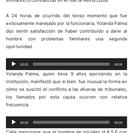
similares circunstancias en el fuerte Reina Luisa.
A 24 horas de ocurrido del tenso momento que fue
exitosamente manejado por la funcionaria, Yolanda Palma
dijo sentir satisfacción de haber contribuido a darle al
hombre con problemas familiares una segunda
oportunidad.
Reproductor
00:00
00:00
de
Yolanda Palma, quien lleva 9 años ejerciendo en la
audio
institución, manifestó que si bien fue inusual la forma en
cómo se suscitó el conflicto a las afueras de tribunales,
los llamados por esta causa ocurren con relativa
frecuencia.
Reproductor
00:00
00:00
de
Cabe mencionar que el hombre de iniciales H.A.S.E con