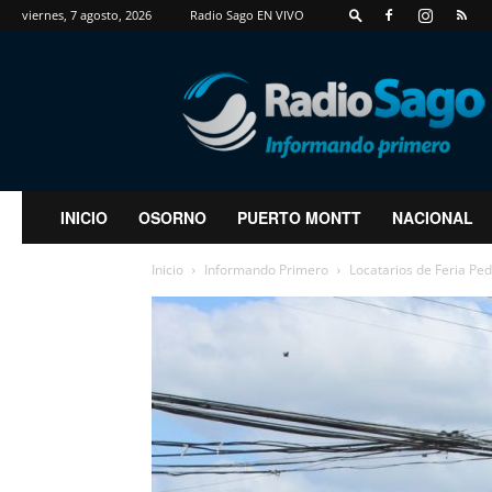
viernes, 7 agosto, 2026
Radio Sago EN VIVO
RadioSago
INICIO
OSORNO
PUERTO MONTT
NACIONAL
Inicio
Informando Primero
Locatarios de Feria Ped