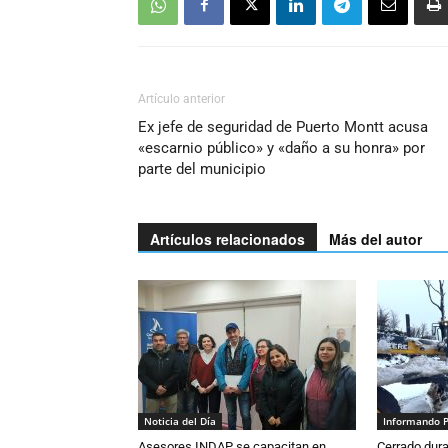
Artículo anterior
Ex jefe de seguridad de Puerto Montt acusa
«escarnio público» y «daño a su honra» por
parte del municipio
Artículos relacionados
Más del autor
Noticia del Día
Informando 
Asesores INDAP se capacitan en
Cerrado dura