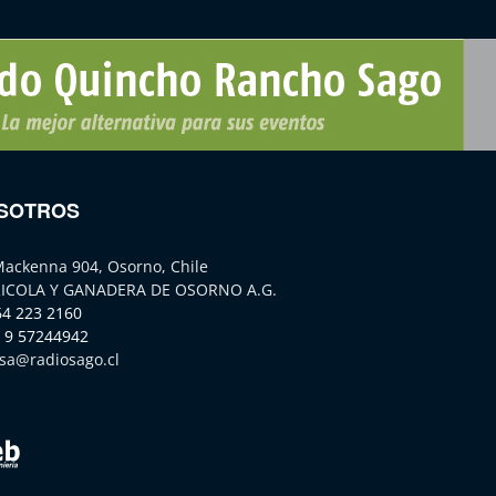
SOTROS
Mackenna 904, Osorno, Chile
ICOLA Y GANADERA DE OSORNO A.G.
64 223 2160
 9 57244942
sa@radiosago.cl