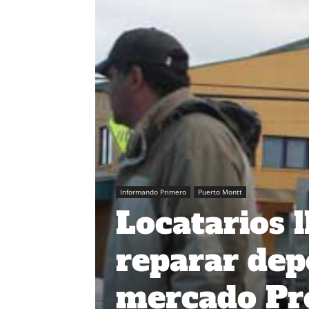
Informando Primero
Puerto Montt
Locatarios 
reparar dep
mercado Pre