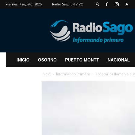
viernes, 7 agosto, 2026
Radio Sago EN VIVO
RadioSago
INICIO
OSORNO
PUERTO MONTT
NACIONAL
Inicio
Informando Primero
Locatarios llaman a au