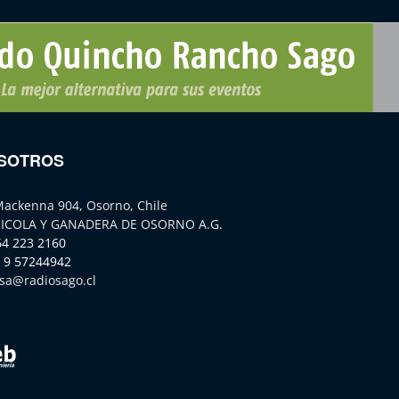
SOTROS
Mackenna 904, Osorno, Chile
ICOLA Y GANADERA DE OSORNO A.G.
64 223 2160
 9 57244942
sa@radiosago.cl