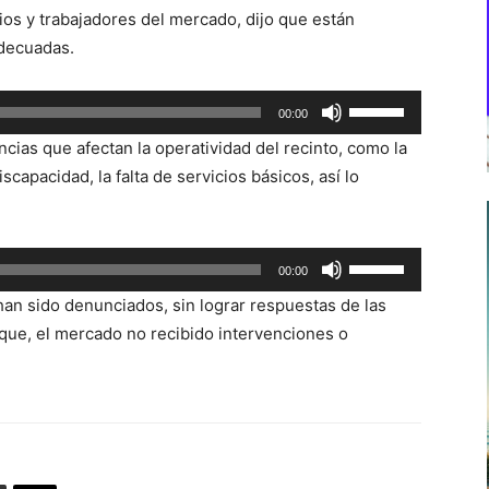
rios y trabajadores del mercado, dijo que están
adecuadas.
Utiliza
00:00
las
cias que afectan la operatividad del recinto, como la
teclas
capacidad, la falta de servicios básicos, así lo
de
flecha
arriba/abajo
Utiliza
00:00
para
las
aumentar
han sido denunciados, sin lograr respuestas de las
teclas
o
que, el mercado no recibido intervenciones o
de
disminuir
flecha
el
arriba/abajo
volumen.
para
aumentar
o