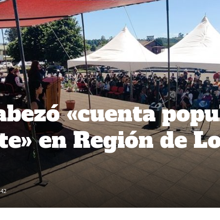
abezó «cuenta popu
te» en Región de L
142