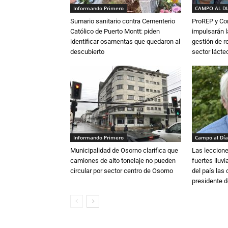
Informando Primero
CAMPO AL D
Sumario sanitario contra Cementerio
ProREP y Co
Católico de Puerto Montt: piden
impulsarán l
identificar osamentas que quedaron al
gestión de r
descubierto
sector lácte
Informando Primero
Campo al Día
Municipalidad de Osorno clarifica que
Las leccione
camiones de alto tonelaje no pueden
fuertes lluv
circular por sector centro de Osorno
del país las
presidente d