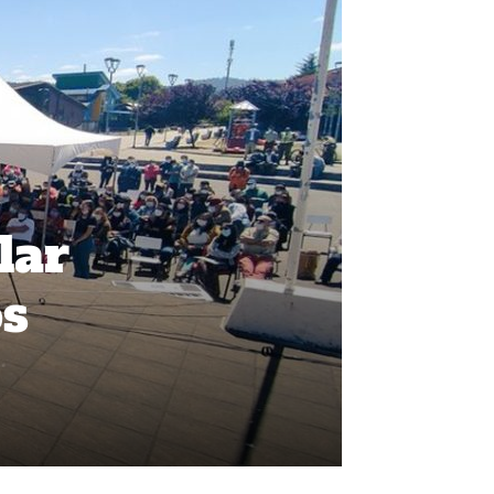
lar
os