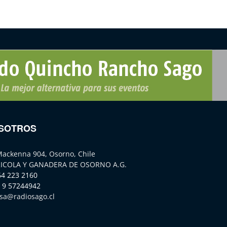
SOTROS
Mackenna 904, Osorno, Chile
ICOLA Y GANADERA DE OSORNO A.G.
64 223 2160
 9 57244942
sa@radiosago.cl