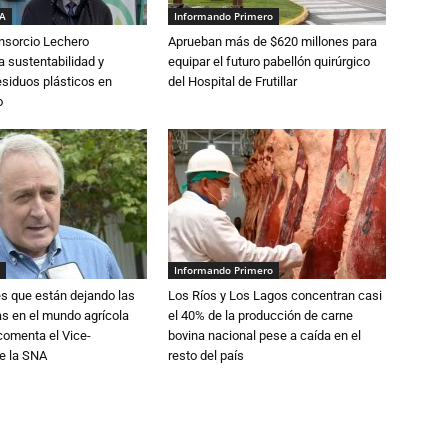
IA
Informando Primero
nsorcio Lechero
Aprueban más de $620 millones para
a sustentabilidad y
equipar el futuro pabellón quirúrgico
esiduos plásticos en
del Hospital de Frutillar
o
Informando Primero
s que están dejando las
Los Ríos y Los Lagos concentran casi
ias en el mundo agrícola
el 40% de la producción de carne
 comenta el Vice-
bovina nacional pese a caída en el
e la SNA
resto del país