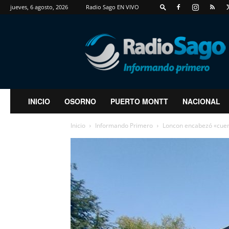
jueves, 6 agosto, 2026
Radio Sago EN VIVO
RadioSago
INICIO
OSORNO
PUERTO MONTT
NACIONAL
Inicio
Informando Primero
Loncon encabezó «cuent