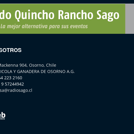
SOTROS
Mackenna 904, Osorno, Chile
ICOLA Y GANADERA DE OSORNO A.G.
64 223 2160
 9 57244942
sa@radiosago.cl