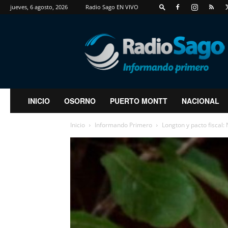
jueves, 6 agosto, 2026
Radio Sago EN VIVO
RadioSago
INICIO
OSORNO
PUERTO MONTT
NACIONAL
Inicio
Informando Primero
Longton y pacto fiscal: