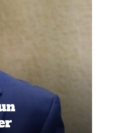
 un
er