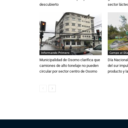
descubierto
sector lácte
Informando Primero
Campo al Día
Municipalidad de Osorno clarifica que
Día Nacional
camiones de alto tonelaje no pueden
del sur impu
circular por sector centro de Osorno
producto y l