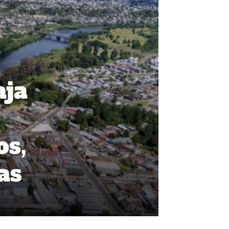
aja
os,
as