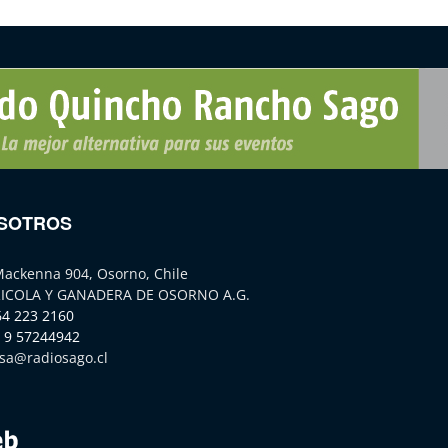
SOTROS
Mackenna 904, Osorno, Chile
ICOLA Y GANADERA DE OSORNO A.G.
64 223 2160
 9 57244942
sa@radiosago.cl