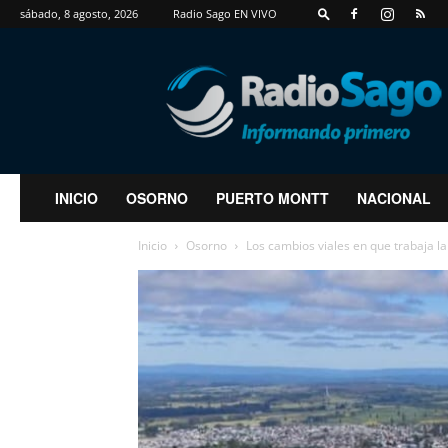
sábado, 8 agosto, 2026
Radio Sago EN VIVO
RadioSago
INICIO
OSORNO
PUERTO MONTT
NACIONAL
Inicio
Osorno
Los cambios viales en que trabaja la