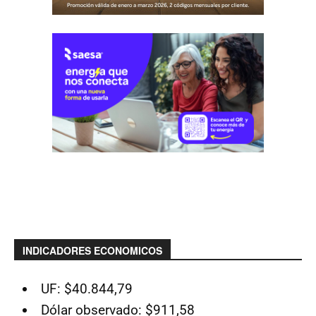
INDICADORES ECONOMICOS
UF: $40.844,79
Dólar observado: $911,58