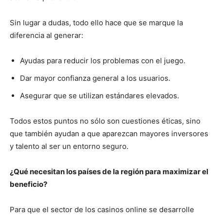
Sin lugar a dudas, todo ello hace que se marque la
diferencia al generar:
Ayudas para reducir los problemas con el juego.
Dar mayor confianza general a los usuarios.
Asegurar que se utilizan estándares elevados.
Todos estos puntos no sólo son cuestiones éticas, sino
que también ayudan a que aparezcan mayores inversores
y talento al ser un entorno seguro.
¿Qué necesitan los países de la región para maximizar el
beneficio?
Para que el sector de los casinos online se desarrolle