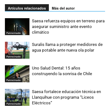
Artículos relacionados
Más del autor
Saesa refuerza equipos en terreno para
asegurar suministro ante evento
climático
Patrocinado
Suralis llama a proteger medidores de
agua potable ante nueva ola polar
Patrocinado
Uno Salud Dental: 15 años
construyendo la sonrisa de Chile
Patrocinado
Saesa fortalece educación técnica en
Llanquihue con programa “Liceos
Eléctricos”
Patrocinado