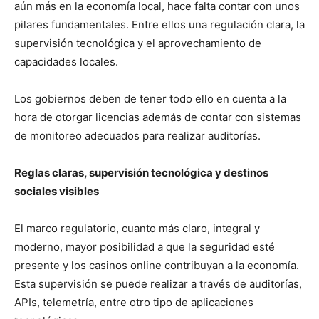
aún más en la economía local, hace falta contar con unos
pilares fundamentales. Entre ellos una regulación clara, la
supervisión tecnológica y el aprovechamiento de
capacidades locales.
Los gobiernos deben de tener todo ello en cuenta a la
hora de otorgar licencias además de contar con sistemas
de monitoreo adecuados para realizar auditorías.
Reglas claras, supervisión tecnológica y destinos
sociales visibles
El marco regulatorio, cuanto más claro, integral y
moderno, mayor posibilidad a que la seguridad esté
presente y los casinos online contribuyan a la economía.
Esta supervisión se puede realizar a través de auditorías,
APIs, telemetría, entre otro tipo de aplicaciones