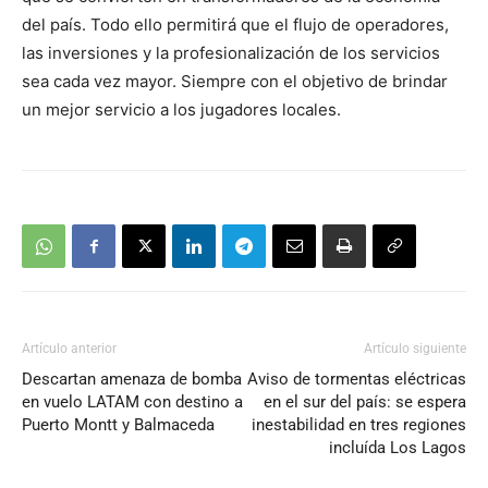
del país. Todo ello permitirá que el flujo de operadores,
las inversiones y la profesionalización de los servicios
sea cada vez mayor. Siempre con el objetivo de brindar
un mejor servicio a los jugadores locales.
Artículo anterior
Artículo siguiente
Descartan amenaza de bomba
Aviso de tormentas eléctricas
en vuelo LATAM con destino a
en el sur del país: se espera
Puerto Montt y Balmaceda
inestabilidad en tres regiones
incluída Los Lagos