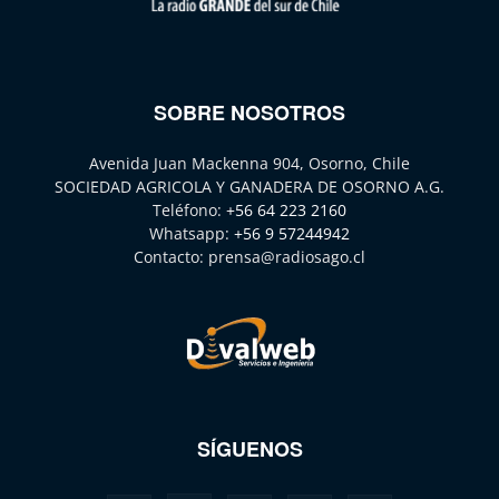
SOBRE NOSOTROS
Avenida Juan Mackenna 904, Osorno, Chile
SOCIEDAD AGRICOLA Y GANADERA DE OSORNO A.G.
Teléfono:
+56 64 223 2160
Whatsapp:
+56 9 57244942
Contacto:
prensa@radiosago.cl
SÍGUENOS