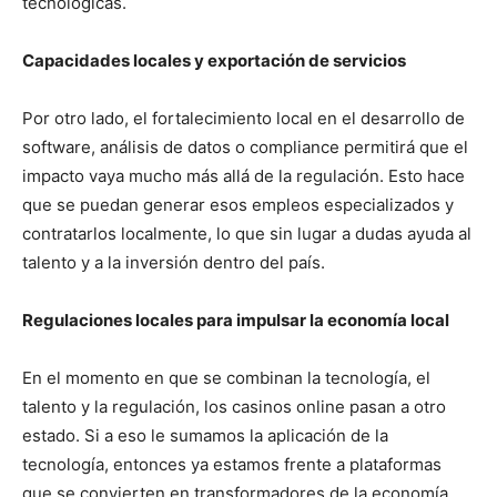
tecnológicas.
Capacidades locales y exportación de servicios
Por otro lado, el fortalecimiento local en el desarrollo de
software, análisis de datos o compliance permitirá que el
impacto vaya mucho más allá de la regulación. Esto hace
que se puedan generar esos empleos especializados y
contratarlos localmente, lo que sin lugar a dudas ayuda al
talento y a la inversión dentro del país.
Regulaciones locales para impulsar la economía local
En el momento en que se combinan la tecnología, el
talento y la regulación, los casinos online pasan a otro
estado. Si a eso le sumamos la aplicación de la
tecnología, entonces ya estamos frente a plataformas
que se convierten en transformadores de la economía