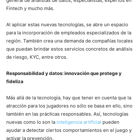
general de analistas de datos, especialistas, expertos en
Fintech y mucho más.
Al aplicar estas nuevas tecnologías, se abre un espacio
para la incorporación de empleados especializados de la
región. También crea una demanda de compañías locales
que puedan brindar estos servicios concretos de análisis
de riesgo, KYC, entre otros.
Responsabilidad y datos: innovación que protege y
fideliza
Más allá de la tecnología, hay que tener en cuenta que la
atracción para los jugadores no sólo se basa en ello, sino
también en las prácticas responsables. Así, tecnologías
nuevas como lo son la
inteligencia artificial
pueden
ayudar a detectar ciertos comportamientos en el juego y
activar la prevención.