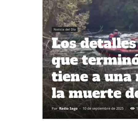
Noticia del Día
Los detalle
que terminó
tiene a una
la muerte d
Por
Radio Sago
-
10 de septiembre de 2025
1