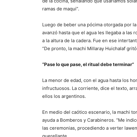
de la cocina, señalando que usaríamos sola
ramas de maqui”.
Luego de beber una pócima otorgada por la m
avanzó hasta que el agua les llegaba a las r
a la altura de la cadera. Fue en ese interta
“De pronto, la machi Millaray Huichalaf gritó
“Pase lo que pase, el ritual debe terminar”
La menor de edad, con el agua hasta los hom
infructuosos. La corriente, dice el texto, a
ellos los argentinos.
En medio del caótico escenario, la machi t
ayuda a Bomberos y Carabineros. “Me indicó 
las ceremonias, procediendo a verter lawen 
querellante.