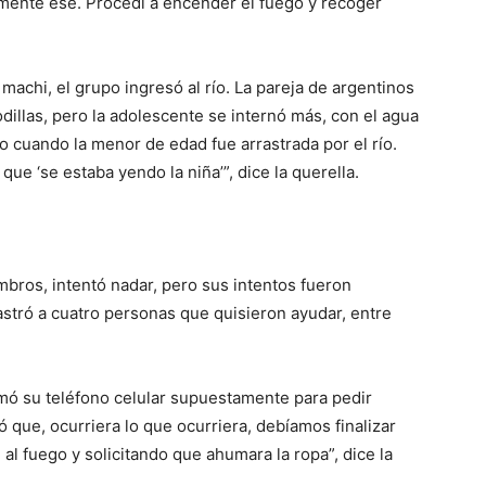
mente ese. Procedí a encender el fuego y recoger
achi, el grupo ingresó al río. La pareja de argentinos
odillas, pero la adolescente se internó más, con el agua
nto cuando la menor de edad fue arrastrada por el río.
 que ‘se estaba yendo la niña’”, dice la querella.
bros, intentó nadar, pero sus intentos fueron
rrastró a cuatro personas que quisieron ayudar, entre
omó su teléfono celular supuestamente para pedir
que, ocurriera lo que ocurriera, debíamos finalizar
al fuego y solicitando que ahumara la ropa”, dice la