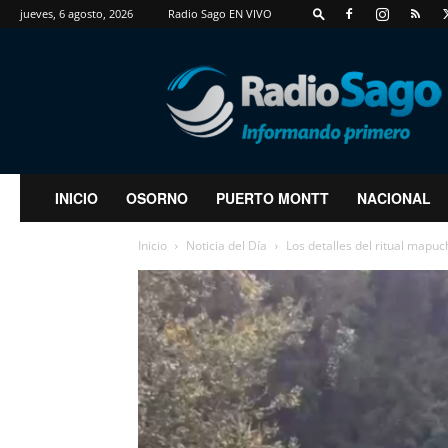
jueves, 6 agosto, 2026
Radio Sago EN VIVO
RadioSago
INICIO
OSORNO
PUERTO MONTT
NACIONAL
Inicio
Noticia del Día
Los detalles del ritual mapuc