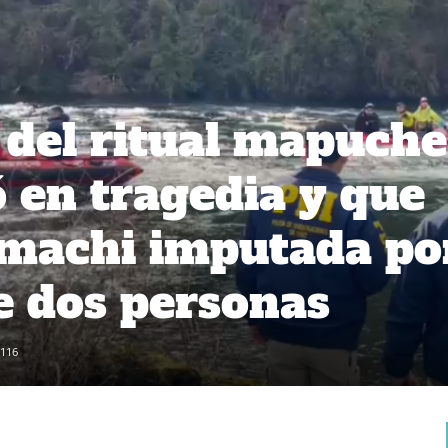
s del ritual mapuche
 en tragedia y que
 machi imputada po
e dos personas
116