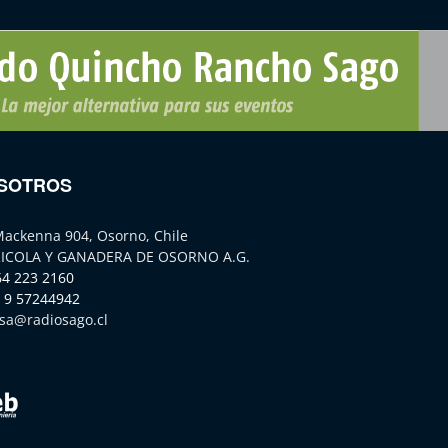
SOTROS
Mackenna 904, Osorno, Chile
ICOLA Y GANADERA DE OSORNO A.G.
64 223 2160
 9 57244942
sa@radiosago.cl