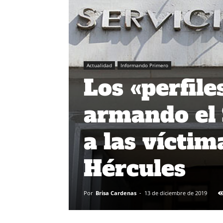
Actualidad
Informando Primero
Los «perfile
armando el 
a las víctim
Hércules
Por
Brisa Cardenas
-
13 de diciembre de 2019