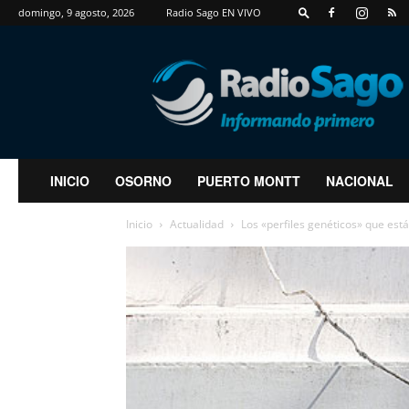
domingo, 9 agosto, 2026
Radio Sago EN VIVO
RadioSago
INICIO
OSORNO
PUERTO MONTT
NACIONAL
Inicio
Actualidad
Los «perfiles genéticos» que está