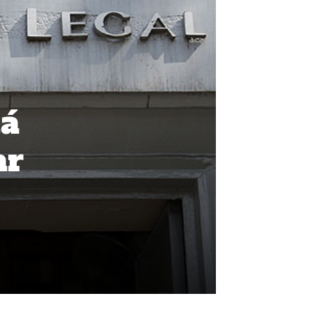
tá
ar