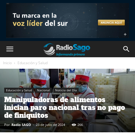
Inicio
Educación y Salud
Educación y Salud
Nacional
Noticia del Día
Manipuladoras de alimentos
inician paro nacional tras no pago
de finiquitos
Por
Radio SAGO
-
23 de julio de 2024
266