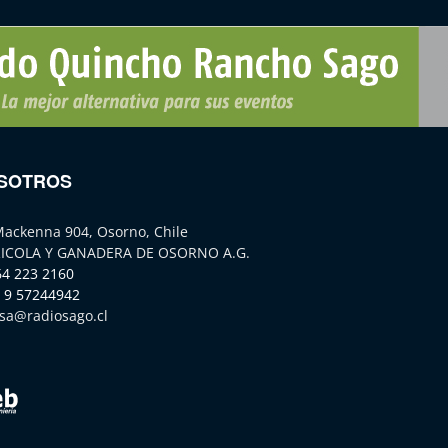
SOTROS
Mackenna 904, Osorno, Chile
ICOLA Y GANADERA DE OSORNO A.G.
64 223 2160
 9 57244942
sa@radiosago.cl