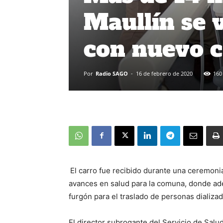
Maullín se 
con nuevo c
Por
Radio SAGO
-
16 de febrero de 2020
160
El carro fue recibido durante una ceremonia
avances en salud para la comuna, donde ad
furgón para el traslado de personas dializad
El director subrogante del Servicio de Salud