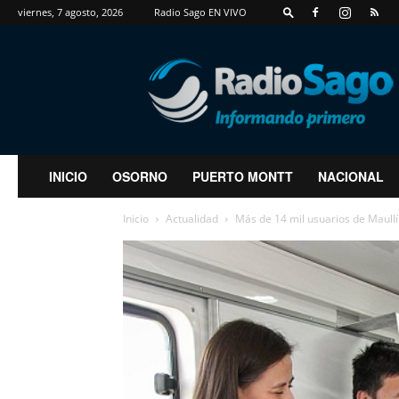
viernes, 7 agosto, 2026
Radio Sago EN VIVO
RadioSago
INICIO
OSORNO
PUERTO MONTT
NACIONAL
Inicio
Actualidad
Más de 14 mil usuarios de Maullí