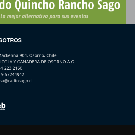
SOTROS
Mackenna 904, Osorno, Chile
ICOLA Y GANADERA DE OSORNO A.G.
64 223 2160
 9 57244942
sa@radiosago.cl